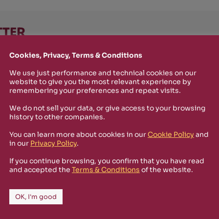
TTER
o stay up-to-date on new Rizosfera productions, events and othe
Cookies, Privacy, Terms & Conditions
mmary of the latest news you may have missed.
We use just performance and technical cookies on our
website to give you the most relevant experience by
remembering your preferences and repeat visits.
Policy
and I'm happy to receive informational,
We do not sell your data, or give access to your browsing
 from Rizosfera.
history to other companies.
You can learn more about cookies in our
Cookie Policy
and
in our
Privacy Policy
.
If you continue browsing, you confirm that you have read
and accepted the
Terms & Conditions
of the website.
OK, I'm good