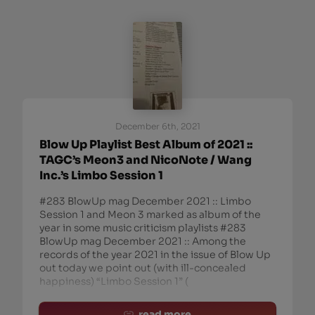
December 6th, 2021
Blow Up Playlist Best Album of 2021 ::
TAGC’s Meon3 and NicoNote / Wang
Inc.’s Limbo Session 1
#283 BlowUp mag December 2021 :: Limbo
Session 1 and Meon 3 marked as album of the
year in some music criticism playlists #283
BlowUp mag December 2021 :: Among the
records of the year 2021 in the issue of Blow Up
out today we point out (with ill-concealed
happiness) “Limbo Session 1” (
read more