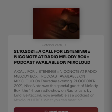
October 24th, 2021
21.10.2021 :: A CALL FOR LISTENING! ::
NICONOTE AT RADIO MELODY BOX ::
PODCAST AVAILABLE ON MIXCLOUD
A CALL FOR LISTENING! :: NICONOTE AT RADIO
MELODY BOX :: PODCAST AVAILABLE ON
MIXCLOUD On Thursday evening, 21 OCTOBER
2021, NicoNote was the special guest of Melody
Box, the 1-hour radio show on Radio Icaro by
Luigi Bertaccini, now available as a podcast on
Mixcloud HERE !. What you can hear in t
read more