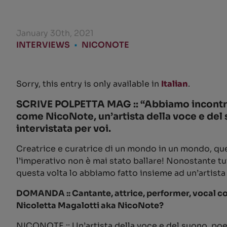
January 30th, 2021
INTERVIEWS
•
NICONOTE
Sorry, this entry is only available in
Italian
.
SCRIVE POLPETTA MAG :: “Abbiamo incontra
come NicoNote, un’artista della voce e del
intervistata per voi.
Creatrice e curatrice di un mondo in un mondo, qu
l’imperativo non è mai stato ballare! Nonostante t
questa volta lo abbiamo fatto insieme ad un’artista
DOMANDA :: Cantante, attrice, performer, vocal coa
Nicoletta Magalotti aka NicoNote?
NICONOTE :: Un’artista della voce e del suono, poes