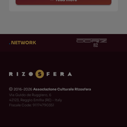
.
NETWORK
2016-2026
Associazione Culturale Rizosfera
🅭
Via Guido de Ruggiero, 6
42123, Reggio Emilia (RE) - Italy
Fiscale Code: 91174790351