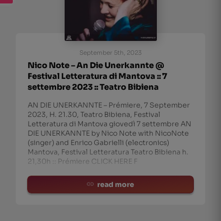
September 5th, 2023
Nico Note – An Die Unerkannte @
Festival Letteratura di Mantova :: 7
settembre 2023 :: Teatro Bibiena
AN DIE UNERKANNTE – Prémiere, 7 September
2023, H. 21.30, Teatro Bibiena, Festival
Letteratura di Mantova giovedì 7 settembre AN
DIE UNERKANNTE by Nico Note with NicoNote
edieval composer Hildegard von Bingen (1098-
(singer) and Enrico Gabrielli (electronics)
Mantova, Festival Letteratura Teatro Bibiena h.
21,30h :: Prémiere CLICK HERE F
read more