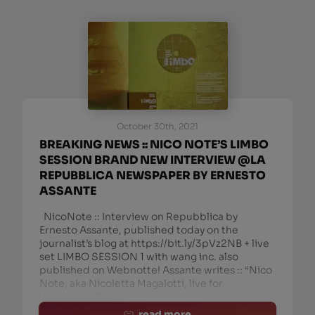
October 30th, 2021
BREAKING NEWS :: NICO NOTE’S LIMBO
SESSION BRAND NEW INTERVIEW @LA
REPUBBLICA NEWSPAPER BY ERNESTO
ASSANTE
NicoNote :: Interview on Repubblica by
Ernesto Assante, published today on the
journalist’s blog at https://bit.ly/3pVz2NB + live
set LIMBO SESSION 1 with wang inc. also
published on Webnotte! Assante writes :: “Nico
Note, aka Nicoletta Magalotti, live for
Webnotte! Singer, author, art
read more