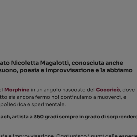
to Nicoletta Magalotti, conosciuta anche
 suono, poesia e improvvisazione e la abbiamo
el
Morphine
in un angolo nascosto del
Cocoricò
, dove
utto sia ancora fermo noi continuiamo a muoverci, e
 poliedrica e sperimentale.
ch, artista a 360 gradi sempre in grado di sorprendere
ia e improvvisazione. Oggi unisco i punti delle esperien