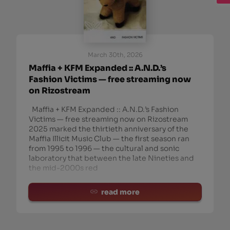
March 30th, 2026
Maffia + KFM Expanded :: A.N.D.’s
Fashion Victims — free streaming now
on Rizostream
Maffia + KFM Expanded :: A.N.D.’s Fashion
Victims — free streaming now on Rizostream
2025 marked the thirtieth anniversary of the
Maffia Illicit Music Club — the first season ran
from 1995 to 1996 — the cultural and sonic
laboratory that between the late Nineties and
the mid-2000s red
read more