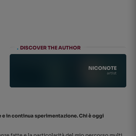
.
DISCOVER THE AUTHOR
NICONOTE
artist
 e in continua sperimentazione. Chi è oggi
ze fatte e la particolarità del mio percorso multi