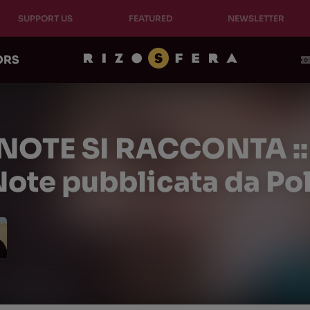
SUPPORT US
FEATURED
NEWSLETTER
ORS
OTE SI RACCONTA :: n
ote pubblicata da P