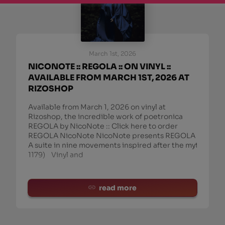
March 1st, 2026
NICONOTE :: REGOLA :: ON VINYL ::
AVAILABLE FROM MARCH 1ST, 2026 AT
RIZOSHOP
Available from March 1, 2026 on vinyl at
Rizoshop, the incredible work of poetronica
REGOLA by NicoNote :: Click here to order
REGOLA NicoNote NicoNote presents REGOLA
A suite in nine movements inspired after the mythic m
1179) Vinyl and
read more