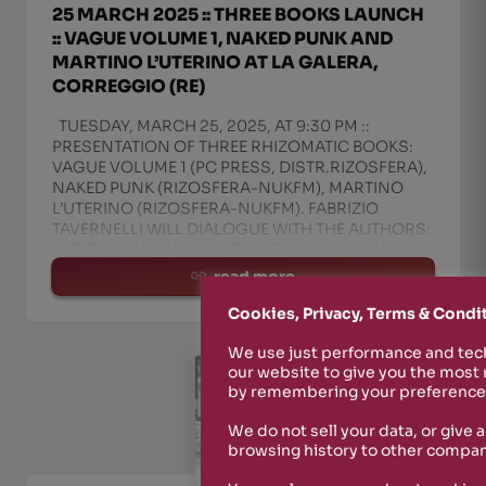
25 MARCH 2025 :: THREE BOOKS LAUNCH
:: VAGUE VOLUME 1, NAKED PUNK AND
MARTINO L’UTERINO AT LA GALERA,
CORREGGIO (RE)
TUESDAY, MARCH 25, 2025, AT 9:30 PM ::
PRESENTATION OF THREE RHIZOMATIC BOOKS:
VAGUE VOLUME 1 (PC PRESS, DISTR.RIZOSFERA),
NAKED PUNK (RIZOSFERA-NUKFM), MARTINO
L’UTERINO (RIZOSFERA-NUKFM). FABRIZIO
TAVERNELLI WILL DIALOGUE WITH THE AUTHORS:
VITTORE BARONI, MANITU’ ROSSI, AND IGN
read more
Cookies, Privacy, Terms & Condi
We use just performance and tech
our website to give you the most
by remembering your preferences
We do not sell your data, or give 
browsing history to other compan