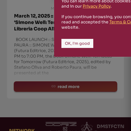
You can learn more about cookies
and in our
Privacy Policy
.
March 11th, 2025
March 12, 2025 :: Book Presentation of
If you continue browsing, you con
‘Simone Weil: Ten Ideas for Tomorrow’ at
read and accepted the
Terms & C
website.
Libreria Coop All’Arco in Reggio Emilia
BOOK LAUNCH :: STEFANO OLIVA – ROBERTO
OK, I'm good
PAURA :: SIMONE WEIL. DIECI IDEE PER DOMANI
(Futura Editrice, 2025) On March 12th, from 6:00
PM to 7:00 PM, the book Simone Weil. Ten Ideas
for Tomorrow (Futura Editrice, 2025), edited by
Stefano Oliva and Roberto Paura, will be
presented at the
read more
.
NETWORK