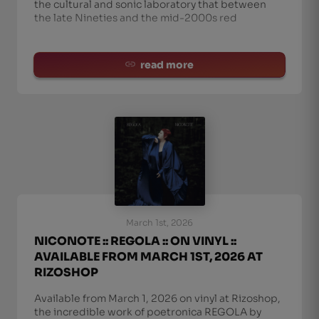
the cultural and sonic laboratory that between
the late Nineties and the mid-2000s red
read more
March 1st, 2026
NICONOTE :: REGOLA :: ON VINYL ::
AVAILABLE FROM MARCH 1ST, 2026 AT
RIZOSHOP
Available from March 1, 2026 on vinyl at Rizoshop,
the incredible work of poetronica REGOLA by