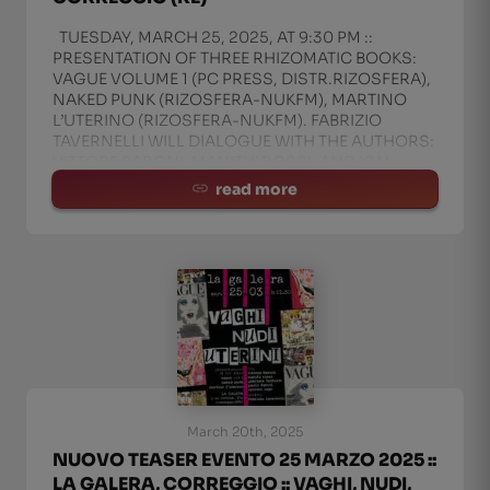
TUESDAY, MARCH 25, 2025, AT 9:30 PM ::
PRESENTATION OF THREE RHIZOMATIC BOOKS:
VAGUE VOLUME 1 (PC PRESS, DISTR.RIZOSFERA),
NAKED PUNK (RIZOSFERA-NUKFM), MARTINO
L’UTERINO (RIZOSFERA-NUKFM). FABRIZIO
TAVERNELLI WILL DIALOGUE WITH THE AUTHORS:
VITTORE BARONI, MANITU’ ROSSI, AND IGN
read more
March 20th, 2025
NUOVO TEASER EVENTO 25 MARZO 2025 ::
LA GALERA, CORREGGIO :: VAGHI, NUDI,