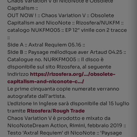
Chaos Variation V di NicoNote e Obsolete
Capitalism ::
OUT NOW ! :: Chaos Variation V :: Obsolete
Capitalism and NicoNote :: Rizosfera/NUKFM ::
catalogo NUKFM005 :: EP 12″ vinile con 2 tracce
::
Side A :: Axtral Requiem 05.16 ::
Side B :: Paysage mélodique aver Artaud 04.25 ::
Catalogue no. NURKFM005 :: Il disco è
disponibile sul sito Rizosfera, al seguente
indirizzo
https://rizosfera.org/…/obsolete-
capitalism-and-niconote-c…/
Le prime cinquanta copie numerate verranno
autografate dall’artista.
L’edizione in inglese sarà disponibile dal 15 luglio
tramite
Rizosfera
/
Rough Trade
Chaos Variation V è prodotto e mixato da
NicoNoteDream Action, Rimini, febbraio 2019 ::
Testo ‘Axtral Requiem’ di NicoNote :: ‘Paysage