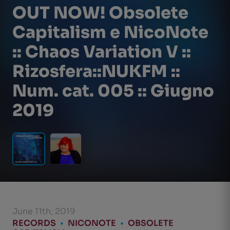
OUT NOW! Obsolete
Capitalism e NicoNote
:: Chaos Variation V ::
Rizosfera::NUKFM ::
Num. cat. 005 :: Giugno
2019
June 11th, 2019
RECORDS
•
NICONOTE
•
OBSOLETE