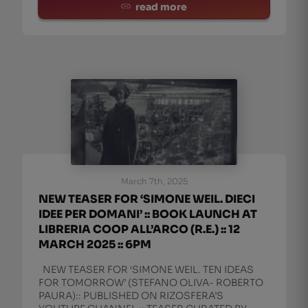
MANITU’ ROSSI, AND IGN
read more
March 7th, 2025
NEW TEASER FOR ‘SIMONE WEIL. DIECI
IDEE PER DOMANI’ :: BOOK LAUNCH AT
LIBRERIA COOP ALL’ARCO (R.E.) :: 12
MARCH 2025 :: 6PM
NEW TEASER FOR ‘SIMONE WEIL. TEN IDEAS
FOR TOMORROW’ (STEFANO OLIVA- ROBERTO
PAURA):: PUBLISHED ON RIZOSFERA’S