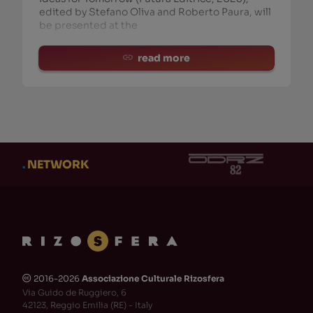
edited by Stefano Oliva and Roberto Paura, will
be presented at the
read more
.
NETWORK
2016-2026
Associazione Culturale Rizosfera
🅭
Via Guido de Ruggiero, 6
42123, Reggio Emilia (RE) - Italy