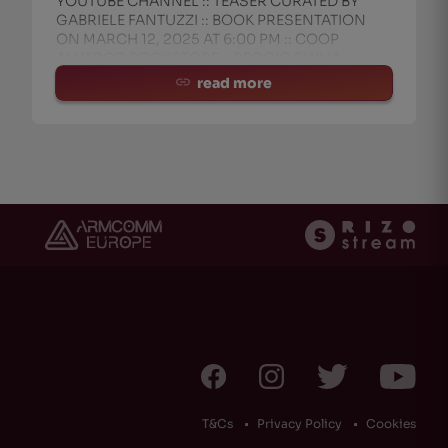
YOUTUBE CHANNEL :: TEASER CURATED BY
GABRIELE FANTUZZI :: BOOK PRESENTATION
ON MARCH 12, 2025 AT 6:00 PM :: COOP
ALL’ARCO BOOKSTORE :: REGGIO EMILIA ::
CURAT
read more
T&Cs
Privacy Policy
Cookies