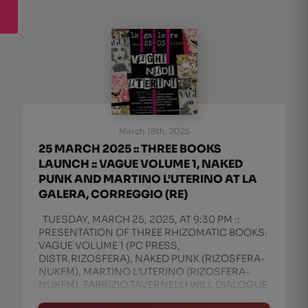
March 18th, 2025
25 MARCH 2025 :: THREE BOOKS
LAUNCH :: VAGUE VOLUME 1, NAKED
PUNK AND MARTINO L’UTERINO AT LA
GALERA, CORREGGIO (RE)
TUESDAY, MARCH 25, 2025, AT 9:30 PM ::
PRESENTATION OF THREE RHIZOMATIC BOOKS:
VAGUE VOLUME 1 (PC PRESS,
DISTR.RIZOSFERA), NAKED PUNK (RIZOSFERA-
NUKFM), MARTINO L’UTERINO (RIZOSFERA-
NUKFM). FABRIZIO TAVERNELLI WILL DIALOGUE
WITH THE AUTHORS: VITTORE BARONI,