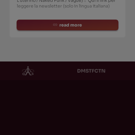
L’uterino / Naked Punk / Vague) :: Qui il link per
leggere la newsletter (solo in lingua italiana)
read more