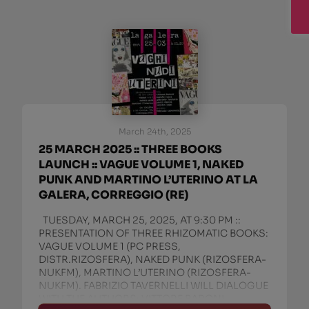
March 24th, 2025
25 MARCH 2025 :: THREE BOOKS
LAUNCH :: VAGUE VOLUME 1, NAKED
PUNK AND MARTINO L’UTERINO AT LA
GALERA, CORREGGIO (RE)
TUESDAY, MARCH 25, 2025, AT 9:30 PM ::
PRESENTATION OF THREE RHIZOMATIC BOOKS:
VAGUE VOLUME 1 (PC PRESS,
DISTR.RIZOSFERA), NAKED PUNK (RIZOSFERA-
NUKFM), MARTINO L’UTERINO (RIZOSFERA-
NUKFM). FABRIZIO TAVERNELLI WILL DIALOGUE
WITH THE AUTHORS: VITTORE BARONI,