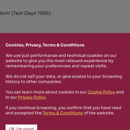
om’ (Test Dept 1986).
TTER
Cookies, Privacy, Terms & Conditions
o stay up-to-date on new Rizosfera productions, events and othe
We use just performance and technical cookies on our
website to give you the most relevant experience by
mmary of the latest news you may have missed.
remembering your preferences and repeat visits.
We do not sell your data, or give access to your browsing
history to other companies.
Policy
and I'm happy to receive informational,
You can learn more about cookies in our
Cookie Policy
and
 from Rizosfera.
in our
Privacy Policy
.
If you continue browsing, you confirm that you have read
and accepted the
Terms & Conditions
of the website.
OK, I'm good