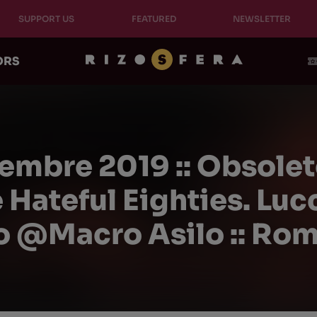
SUPPORT US
FEATURED
NEWSLETTER
ORS
cembre 2019 :: Obsolet
Hateful Eighties. Lucc
o @Macro Asilo :: Ro