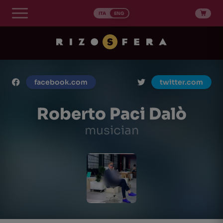
Skip
to
ITA
ENG
content
facebook.com
twitter.com
Roberto Paci Dalò
musician