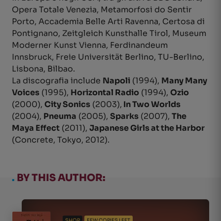
Opera Totale Venezia, Metamorfosi do Sentir
Porto, Accademia Belle Arti Ravenna, Certosa di
Pontignano, Zeitgleich Kunsthalle Tirol, Museum
Moderner Kunst Vienna, Ferdinandeum
Innsbruck, Freie Universität Berlino, TU-Berlino,
Lisbona, Bilbao.
La discografia include
Napoli
(1994),
Many Many
Voices
(1995),
Horizontal Radio
(1994),
Ozio
(2000),
City Sonics
(2003),
In Two Worlds
(2004),
Pneuma
(2005),
Sparks
(2007),
The
Maya Effect
(2011),
Japanese Girls at the Harbor
(Concrete, Tokyo, 2012).
.
BY THIS AUTHOR:
SHOP
FEW COPIES LEFT