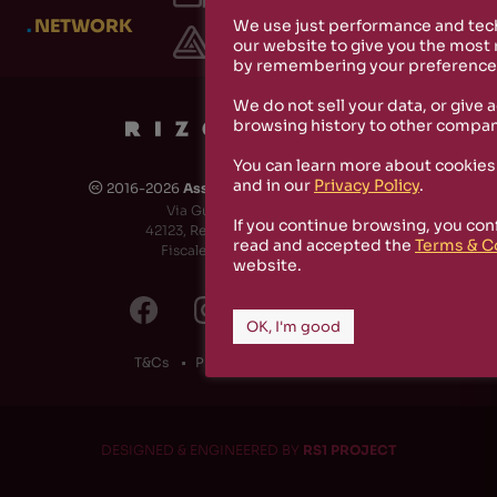
.
NETWORK
We use just performance and tech
our website to give you the most
by remembering your preferences
We do not sell your data, or give 
browsing history to other compan
You can learn more about cookies
and in our
Privacy Policy
.
2016-2026
Associazione Culturale Rizosfera
🅭
Via Guido de Ruggiero, 6
If you continue browsing, you con
42123, Reggio Emilia (RE) - Italy
read and accepted the
Terms & C
Fiscale Code: 91174790351
website.
OK, I'm good
T&Cs
Privacy Policy
Cookies
DESIGNED & ENGINEERED BY
RS1 PROJECT