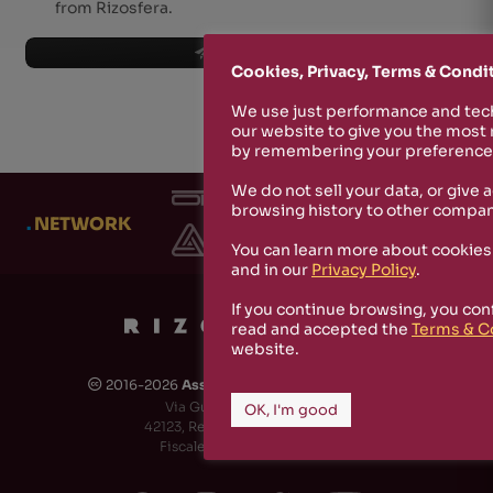
from Rizosfera.
subscribe
Cookies, Privacy, Terms & Condi
We use just performance and tech
our website to give you the most
by remembering your preferences
We do not sell your data, or give 
browsing history to other compan
.
NETWORK
You can learn more about cookies
and in our
Privacy Policy
.
If you continue browsing, you con
read and accepted the
Terms & C
website.
2016-2026
Associazione Culturale Rizosfera
🅭
Via Guido de Ruggiero, 6
OK, I'm good
42123, Reggio Emilia (RE) - Italy
Fiscale Code: 91174790351