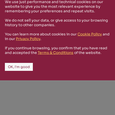
We use just performance and technical cookies on our
website to give you the most relevant experience by
remembering your preferences and repeat visits.
Policy
and I'm happy to receive informational,
We do not sell your data, or give access to your browsing
 from Rizosfera.
history to other companies.
You can learn more about cookies in our
Cookie Policy
and
in our
Privacy Policy
.
If you continue browsing, you confirm that you have read
and accepted the
Terms & Conditions
of the website.
OK, I'm good