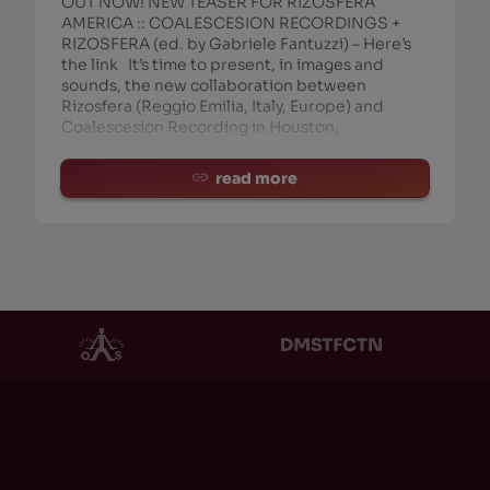
OUT NOW! NEW TEASER FOR RIZOSFERA
AMERICA :: COALESCESION RECORDINGS +
RIZOSFERA (ed. by Gabriele Fantuzzi) – Here’s
the link It’s time to present, in images and
sounds, the new collaboration between
Rizosfera (Reggio Emilia, Italy, Europe) and
Coalescesion Recording in Houston,
read more