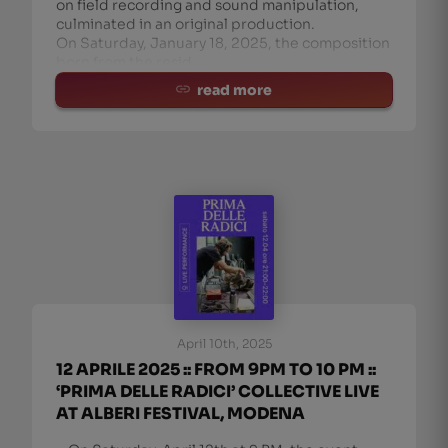
on field recording and sound manipulation,
culminated in an original production.
On Saturday, January 18, 2025, the composition
born from the resid
read more
April 10th, 2025
12 APRILE 2025 :: FROM 9PM TO 10 PM ::
‘PRIMA DELLE RADICI’ COLLECTIVE LIVE
AT ALBERI FESTIVAL, MODENA