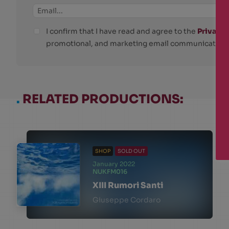
I confirm that I have read and agree to the
Privacy 
promotional, and marketing email communications
.
RELATED PRODUCTIONS:
SHOP
SOLD OUT
January 2022
NUKFM016
XIII Rumori Santi
Giuseppe Cordaro