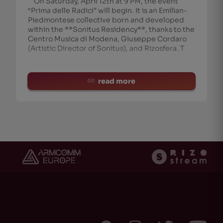
On Saturday, April 12th at 9 PM, the event
“Prima delle Radici” will begin. It is an Emilian-
Piedmontese collective born and developed
within the **Sonitus Residency**, thanks to the
Centro Musica di Modena, Giuseppe Cordaro
(Artistic Director of Sonitus), and Rizosfera. T
read more