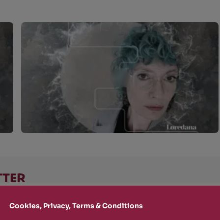
TTER
o stay up-to-date on new Rizosfera productions, events and othe
Cookies, Privacy, Terms & Conditions
mmary of the latest news you may have missed.