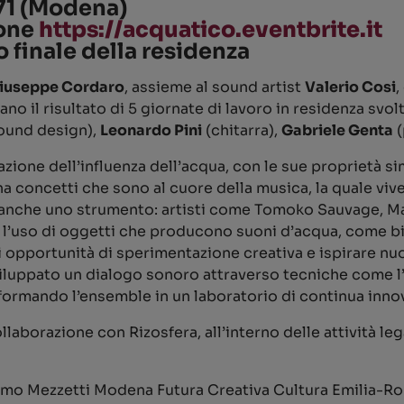
 71 (Modena)
ione
https://acquatico.eventbrite.it
finale della residenza
iuseppe Cordaro
, assieme al sound artist
Valerio Cosi
,
no il risultato di 5 giornate di lavoro in residenza svo
ound design),
Leonardo Pini
(chitarra),
Gabriele Genta
(
zione dell’influenza dell’acqua, con le sue proprietà s
rna concetti che sono al cuore della musica, la quale vi
è anche uno strumento: artisti come Tomoko Sauvage, 
l’uso di oggetti che producono suoni d’acqua, come bic
 opportunità di sperimentazione creativa e ispirare nu
 sviluppato un dialogo sonoro attraverso tecniche come l
sformando l’ensemble in un laboratorio di continua inn
llaborazione con Rizosfera, all’interno delle attività l
o Mezzetti Modena Futura Creativa Cultura Emilia-Ro