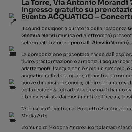
La Torre, Via Antonio Morandi
Ingresso gratuito su prenotaz
Evento
ACQUATICO – Concerto 
Il sound designer e curatore della residenza
G
Ginevra Nervi
(musica ed elettronica) presenta
selezionati tramite open call:
Alessio Vanni
(s
La composizione presentata nasce dall’esplora
fluire, trasformazione e armonia, l’acqua inca
adattamenti. L’acqua non è solo un simbolo, 
acquatici nelle loro opere, dimostrando come 
nuove dimensioni sonore, offrire innumerevoli
della residenza, gli artisti selezionati hanno
ritmica ispirata dai movimenti dell’acqua, tra
“Acquatico” rientra nel Progetto Sonitus, in co
Media Arts
Comune di Modena Andrea Bortolamasi Massim