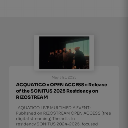
May 31st, 2025
ACQUATICO :: OPEN ACCESS :: Release
of the SONITUS 2025 Residency on
RIZOSTREAM
AQUATICO LIVE MULTIMEDIA EVENT ::
Published on RIZOSTREAM OPEN ACCESS (free
digital streaming) The artistic
residency SONITUS 2024-2025, focused