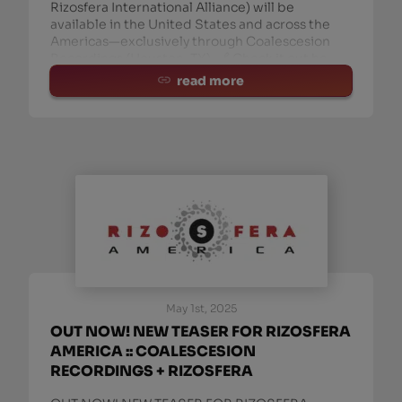
Rizosfera International Alliance) will be
available in the United States and across the
Americas—exclusively through Coalescesion
Recordings (Houston, TX). 🔗 Check it out he
read more
May 1st, 2025
OUT NOW! NEW TEASER FOR RIZOSFERA
AMERICA :: COALESCESION
RECORDINGS + RIZOSFERA