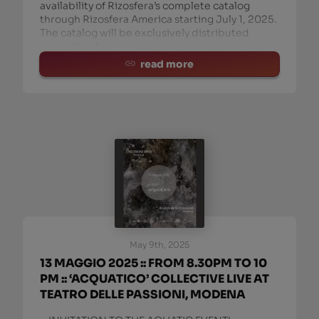
availability of Rizosfera’s complete catalog
through Rizosfera America starting July 1, 2025.
The catalog will be exclusively distributed
across the Am
read more
May 9th, 2025
13 MAGGIO 2025 :: FROM 8.30PM TO 10
PM :: ‘ACQUATICO’ COLLECTIVE LIVE AT
TEATRO DELLE PASSIONI, MODENA