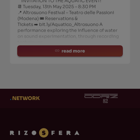
INVITATION TO THE AQUATIC EVENT!
📆 Tuesday, 13th May 2025 – 8:30 PM
📍 Altrosuono Festival – Teatro delle Passioni
(Modena) 🎟️ Reservations &
Tickets ➡️ bit.ly/Aquatico_Altrosuono A
performance exploring the influence of water
on sound experimentation, through recording
techniques,
read more
.
NETWORK