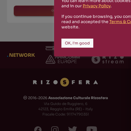
You can learn more about cookies
and in our
Privacy Policy
.
read more
If you continue browsing, you con
read and accepted the
Terms & C
website.
OK, I'm good
.
NETWORK
2016-2026
Associazione Culturale Rizosfera
🅭
Via Guido de Ruggiero, 6
42123, Reggio Emilia (RE) - Italy
Fiscale Code: 91174790351