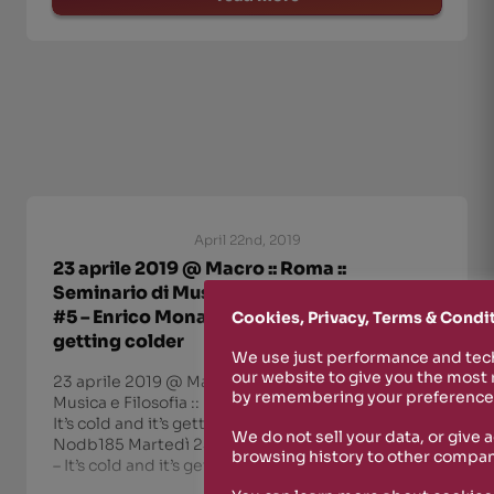
April 22nd, 2019
23 aprile 2019 @ Macro :: Roma ::
Seminario di Musica e Filosofia :: Musica
#5 – Enrico Monacelli – It’s cold and it’s
Cookies, Privacy, Terms & Condi
getting colder
We use just performance and tech
our website to give you the most
23 aprile 2019 @ Macro :: Roma :: Seminario di
by remembering your preferences
Musica e Filosofia :: Musica #5 – Enrico Monacelli –
It’s cold and it’s getting colder #MUSICA | a cura di
We do not sell your data, or give 
Nodb185 Martedì 23 aprile 2019 Enrico Monacelli
browsing history to other compan
– It’s cold and it’s getting colder, l’inorganicit