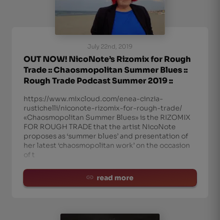
July 22nd, 2019
OUT NOW! NicoNote’s Rizomix for Rough
Trade :: Chaosmopolitan Summer Blues ::
Rough Trade Podcast Summer 2019 ::
https://www.mixcloud.com/enea-cinzia-
rustichelli/niconote-rizomix-for-rough-trade/
«Chaosmopolitan Summer Blues» is the RIZOMIX
FOR ROUGH TRADE that the artist NicoNote
proposes as ‘summer blues’ and presentation of
her latest ‘chaosmopolitan work’ on the occasion
of t
read more