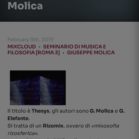
Molica
February 8th, 2019
MIXCLOUD
•
SEMINARIO DI MUSICA E
FILOSOFIA [ROMA 3]
•
GIUSEPPE MOLICA
Il titolo è
Thesys
, gli autori sono
G. Molica
e
G.
Elefante
.
Si tratta di un
Rizomix
, ovvero di
«mixosofia
rizosferica»
.