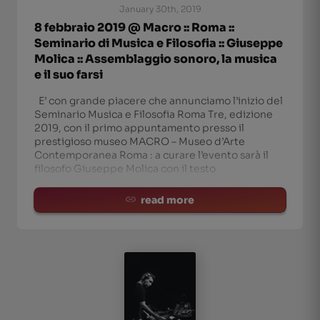
January 30th, 2019
8 febbraio 2019 @ Macro :: Roma ::
Seminario di Musica e Filosofia :: Giuseppe
Molica :: Assemblaggio sonoro, la musica
e il suo farsi
E’ con grande piacere che annunciamo l’inizio del
Seminario Musica e Filosofia Roma Tre, edizione
2019, con il primo appuntamento presso il
prestigioso museo MACRO – Museo d’Arte
Contemporanea Roma : a curare l’evento sarà il
filosofo Giuseppe Molica con il testo
read more