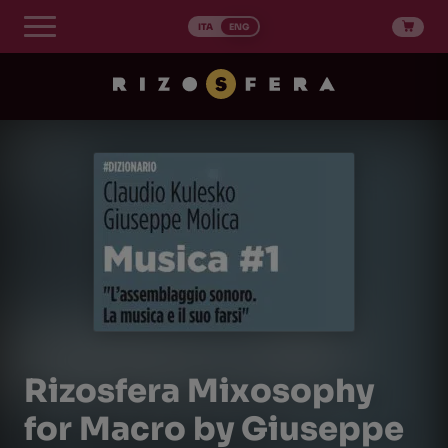
Skip
to
ITA
ENG
content
Rizosfera Mixosophy
for Macro by Giuseppe